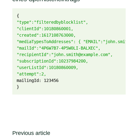
{
"type":"filteredbyblocklist",
"clientId":10180860001,
"created":1617108763000,
"mediaTypesToAddresses": { "EMAIL":"john.smith@ex
"mailId":"4P6W7B7-4P5W0LI-BALXEC",
"recipientId":"john.smith@example.com",
"subscriptionId":10237984200,
"userListId":10180860009,
"attempt":2,
mailingId: 123456
}
Previous article