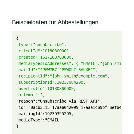
Beispieldaten für Abbestellungen
{
"type":"unsubscribe",
"clientId":10180860001,
"created":1617108763000,
"mediaTypesToAddresses": { "EMAIL":"john.smith@ex
"mailId":"4P6W7B7-4P5W0LI-BALXEC",
"recipientId":"john.smith@example.com",
"subscriptionId":10237984200,
"userListId":10180860009,
"attempt":2,
"reason":"Unsubscribe via REST API",

"id":"0acb3115-17aa6042099-17aaa1c69bf-6efb42209c0
"mailingId":10230355205,

"mediaType":"EMAIL"

}