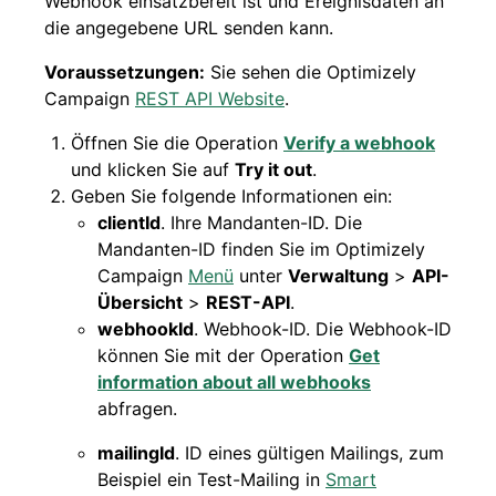
Webhook einsatzbereit ist und Ereignisdaten an
die angegebene URL senden kann.
Voraussetzungen:
Sie sehen die Optimizely
Campaign
REST API Website
.
Öffnen Sie die Operation
Verify a webhook
und klicken Sie auf
Try it out
.
Geben Sie folgende Informationen ein:
clientId
. Ihre Mandanten-ID. Die
Mandanten-ID finden Sie im Optimizely
Campaign
Menü
unter
Verwaltung
>
API-
Übersicht
>
REST-API
.
webhookId
. Webhook-ID. Die Webhook-ID
können Sie mit der Operation
Get
information about all webhooks
abfragen.
mailingId
. ID eines gültigen Mailings, zum
Beispiel ein Test-Mailing in
Smart