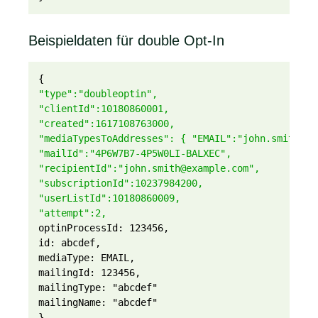
Beispieldaten für double Opt-In
{
"type":"doubleoptin",
"clientId":10180860001,
"created":1617108763000,
"mediaTypesToAddresses": { "EMAIL":"john.smith@ex
"mailId":"4P6W7B7-4P5W0LI-BALXEC",
"recipientId":"john.smith@example.com",
"subscriptionId":10237984200,
"userListId":10180860009,
"attempt":2,
optinProcessId: 123456,
id: abcdef,
mediaType: EMAIL,
mailingId: 123456,
mailingType: "abcdef"
mailingName: "abcdef"
}