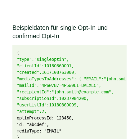
Beispieldaten für single Opt-In und
confirmed Opt-In
{
"type":"singleoptin",
"clientId":10180860001,
"created":1617108763000,
"mediaTypesToAddresses": { "EMAIL":"john.smith@ex
"mailId":"4P6W7B7-4P5W0LI-BALXEC",
"recipientId":"john.smith@example.com",
"subscriptionId":10237984200,
"userListId":10180860009,
"attempt":2,
optinProcessId: 123456,
id: "abcdef",
mediaType: "EMAIL"
}