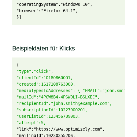
"operatingSystem":"Windows 10",

"browser":"Firefox 64.1",

}]
Beispieldaten für Klicks
{
"type":"click",
"clientId":10180860001,
"created":1617108763000,
"mediaTypesToAddresses": { "EMAIL":"john.smith@ex
"mailId":"4P6W8B4-4P6W0LI-BSLXEC",
"recipientId":"john.smith@example.com",
"subscriptionId":10227900201,
"userListId":123456789003,
"attempt":5,
"link":"https://www.optimizely.com",

"mailingId":10230355206,
