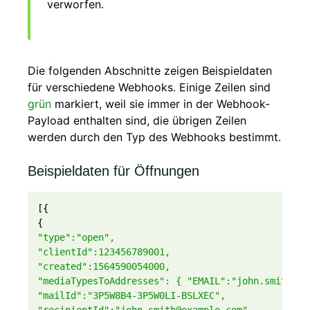
verworfen.
Die folgenden Abschnitte zeigen Beispieldaten
für verschiedene Webhooks. Einige Zeilen sind
grün
markiert, weil sie immer in der Webhook-
Payload enthalten sind, die übrigen Zeilen
werden durch den Typ des Webhooks bestimmt.
Beispieldaten für Öffnungen
[{
{
"type":"open",
"clientId":123456789001,
"created":1564590054000,
"mediaTypesToAddresses": { "EMAIL":"john.smith@ex
"mailId":"3P5W8B4-3P5W0LI-BSLXEC",