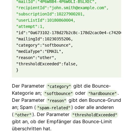
"mailId":"4P6W8B4-4P6W0LI-BSLXEC",
"recipientId":"john.smith@example.com",
"subscriptionId":10227900201,
"userListId":10180860004,
"attempt":1,
"id":"0a673102-178d27b2c8c-178d2cac0e4-c7420699923
"mailingId":10230355206,

"category":"softbounce",

"mediaType":"EMAIL",

"reason":"other",

"thresholdExceeded":false,

}
Der Parameter
gibt die Bounce-
"category"
Kategorie an;
oder
.
"softbounce"
"hardbounce"
Der Parameter
gibt den Bounce-Grund
"reason"
an; Spam (
) oder alle anderen
"spam-related"
(
). Der Parameter
"other"
"thresholdExceeded"
gibt an, ob der Empfänger das Bounce-Limit
überschritten hat.