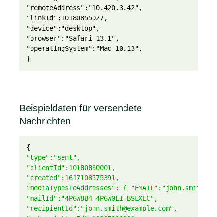
"remoteAddress":"10.420.3.42",

"linkId":10180855027,

"device":"desktop",

"browser":"Safari 13.1",

"operatingSystem":"Mac 10.13",
}
Beispieldaten für versendete
Nachrichten
{
"type":"sent",
"clientId":10180860001,
"created":1617108575391,
"mediaTypesToAddresses": { "EMAIL":"john.smith@ex
"mailId":"4P6W8B4-4P6W0LI-BSLXEC",
"recipientId":"john.smith@example.com",