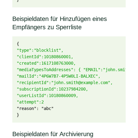
Beispieldaten für Hinzufügen eines
Empfängers zu Sperrliste
{
"type":"blocklist",
"clientId":10180860001,
"created":1617108763000,
"mediaTypesToAddresses": { "EMAIL":"john.smith@ex
"mailId":"4P6W7B7-4P5W0LI-BALXEC",
"recipientId":"john.smith@example.com",
"subscriptionId":10237984200,
"userListId":10180860009,
"attempt":2
"reason": "abc"
}
Beispieldaten für Archivierung