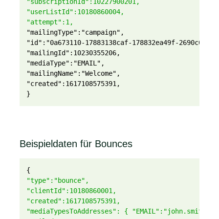
"subscriptionId":10227900201,
"userListId":10180860004,
"attempt":1,
"mailingType":"campaign",

"id":"0a673110-17883138caf-178832ea49f-2690c03e51f
"mailingId":10230355206,

"mediaType":"EMAIL",

"mailingName":"Welcome",

"created":1617108575391,

}
Beispieldaten für Bounces
{
"type":"bounce",
"clientId":10180860001,
"created":1617108575391,
"mediaTypesToAddresses": { "EMAIL":"john.smith@ex