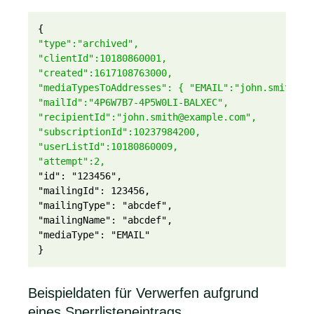
{
"type":"archived",
"clientId":10180860001,
"created":1617108763000,
"mediaTypesToAddresses": { "EMAIL":"john.smith@ex
"mailId":"4P6W7B7-4P5W0LI-BALXEC",
"recipientId":"john.smith@example.com",
"subscriptionId":10237984200,
"userListId":10180860009,
"attempt":2,
"id": "123456",
"mailingId": 123456,
"mailingType": "abcdef",
"mailingName": "abcdef",
"mediaType": "EMAIL"
}
Beispieldaten für Verwerfen aufgrund
eines Sperrlisteneintrags