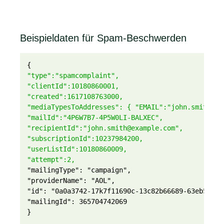
Beispieldaten für Spam-Beschwerden
{
"type":"spamcomplaint",
"clientId":10180860001,
"created":1617108763000,
"mediaTypesToAddresses": { "EMAIL":"john.smith@ex
"mailId":"4P6W7B7-4P5W0LI-BALXEC",
"recipientId":"john.smith@example.com",
"subscriptionId":10237984200,
"userListId":10180860009,
"attempt":2,
"mailingType": "campaign",

"providerName": "AOL",

"id": "0a0a3742-17k7f11690c-13c82b66689-63eb542f53
"mailingId": 365704742069

}