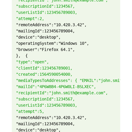
"recipientId":"john.smith@example.com",
"subscriptionId":1234567,
"userListId":123456789003,
"attempt":2,
"remoteAddress":"10.420.3.42",

"mailingId":123456789004,

"device":"desktop",

"operatingSystem":"Windows 10",

"browser":"Firefox 64.1",

},  {
"type":"open",
"clientId":123456789001,
"created":1564590054000,
"mediaTypesToAddresses": { "EMAIL":"john.smith@ex
"mailId":"4P6W8B4-4P6W0LI-BSLXEC",
"recipientId":"john.smith@example.com",
"subscriptionId":1234567,
"userListId":123456789003,
"attempt":5,
"remoteAddress":"10.420.3.42",

"mailingId":123456789004,

"device":"desktop",
