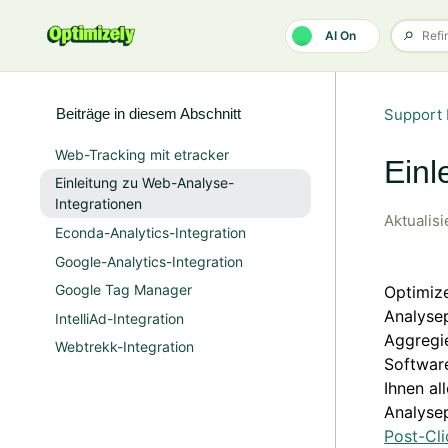
Zum Hauptinhalt gehen
AI On
Beiträge in diesem Abschnitt
Support 
Web-Tracking mit etracker
Einl
Einleitung zu Web-Analyse-
Integrationen
Aktualisi
Econda-Analytics-Integration
Google-Analytics-Integration
Google Tag Manager
Optimize
Analyse
IntelliAd-Integration
Aggregi
Webtrekk-Integration
Software
Ihnen al
Analyse
Post-Cli