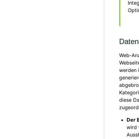
Inte
Opti
Daten
Web-Anal
Webseite
werden 
generier
abgebro
Kategori
diese D
zugeord
Der E
wird 
Auss