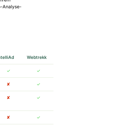
b-Analyse-
ntelliAd
Webtrekk
✓
✓
✘
✓
✘
✓
✘
✓