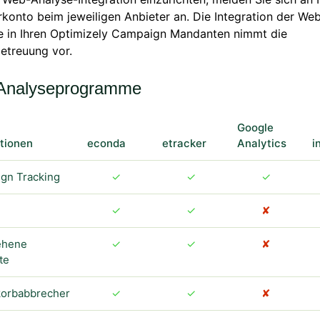
konto beim jeweiligen Anbieter an. Die Integration der We
e in Ihren Optimizely Campaign Mandanten nimmt die
etreuung vor.
Analyseprogramme
Google
ationen
econda
etracker
Analytics
i
gn Tracking
✓
✓
✓
✓
✓
✘
ehene
✓
✓
✘
te
orbabbrecher
✓
✓
✘