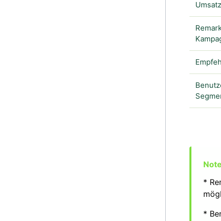
Umsat
Remark
Kampa
Empfeh
Benutz
Segme
* Re
mögl
* Be