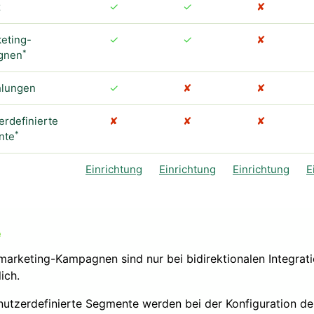
z
✓
✓
✘
eting-
✓
✓
✘
*
gnen
lungen
✓
✘
✘
erdefinierte
✘
✘
✘
*
nte
Einrichtung
Einrichtung
Einrichtung
E
marketing-Kampagnen sind nur bei bidirektionalen Integrat
ich.
nutzerdefinierte Segmente werden bei der Konfiguration de