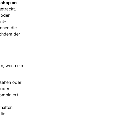
bshop an
.
etrackt.
 oder
nt-
nnen die
achdem der
n, wenn ein
esehen oder
 oder
ombiniert
rhalten
die