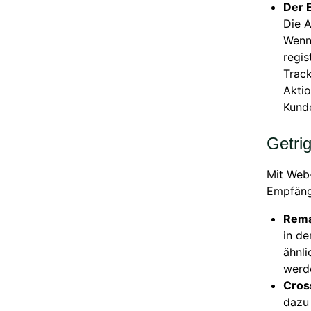
Der 
Die A
Wenn 
regis
Track
Akti
Kunde
Getri
Mit Web
Empfänge
Rema
in de
ähnli
werd
Cros
dazu 