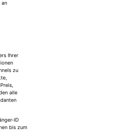
 an
rs Ihrer
tionen
nnels zu
te,
Preis,
den alle
ndanten
änger-ID
onen bis zum