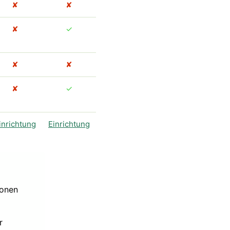
✘
✘
✘
✓
✘
✘
✘
✓
inrichtung
Einrichtung
ionen
r