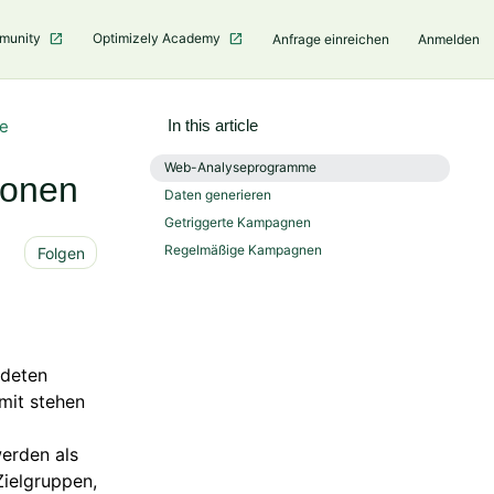
mmunity
Optimizely Academy
Anfrage einreichen
Anmelden
e
In this article
Web-Analyseprogramme
ionen
Daten generieren
Getriggerte Kampagnen
Noch niemand folgt
Regelmäßige Kampagnen
Folgen
ndeten
amit stehen
erden als
Zielgruppen,