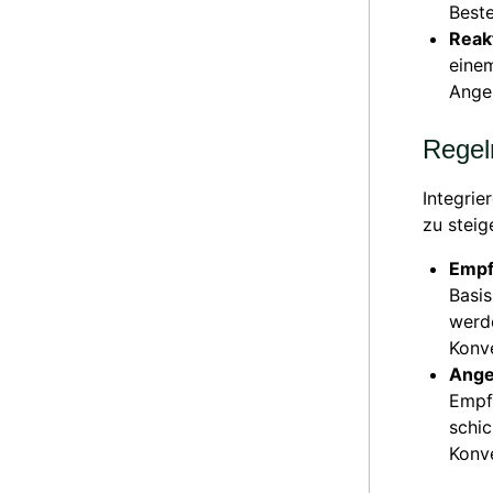
Beste
Reak
einem
Angeb
Rege
Integrie
zu steig
Empf
Basi
werd
Konve
Ange
Empf
schi
Konve