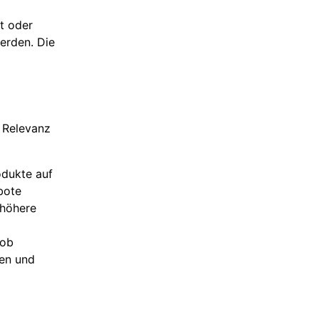
t oder
erden. Die
e Relevanz
odukte auf
bote
 höhere
 ob
fen und