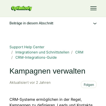
Zum Hauptinhalt gehen
Navigati
Beiträge in diesem Abschnitt
Support Help Center
Integrationen und Schnittstellen
CRM
CRM-Integrations-Guide
Kampagnen verwalten
Aktualisiert
vor 2 Jahren
Noch
Folgen
CRM-Systeme ermöglichen in der Regel,
Kampagnen zu definieren. Leads und Kontakte