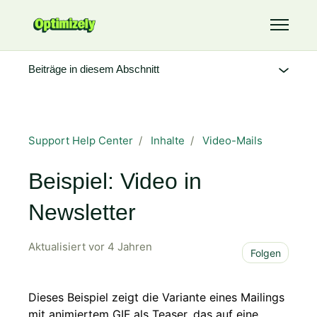
Zum Hauptinhalt gehen
Navigati
Beiträge in diesem Abschnitt
Support Help Center
Inhalte
Video-Mails
Beispiel: Video in
Newsletter
Aktualisiert
vor 4 Jahren
Noch
Folgen
Dieses Beispiel zeigt die Variante eines Mailings
mit animiertem GIF als Teaser, das auf eine