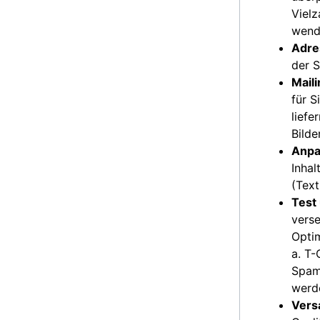
Vielz
wend
Adre
der S
Maili
für S
liefe
Bilder
Anpa
Inhal
(Text
Test
verse
Optim
a. T
Spamf
werd
Vers