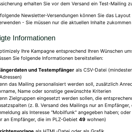
ssicherung erhalten Sie vor dem Versand ein Test-Mailing z
hfolgende Newsletter-Versendungen können Sie das Layout
rwenden - Sie müssen nur die aktuellen Inhalte zukommen 
igte Informationen
ptimizely Ihre Kampagne entsprechend Ihren Wünschen um
ssen Sie folgende Informationen bereitstellen:
ängerdaten und Testempfänger
als CSV-Datei (mindesten
-Adressen)
nn das Mailing personalisiert werden soll, zusätzlich Anrede
orname, Name oder sonstige gewünschte Kriterien
nn Zielgruppen eingesetzt werden sollen, die entsprechen
satzspalten (z. B. Versand des Mailings nur an Empfänger, 
nmeldung als Interesse "Mobilfunk" angegeben haben; oder
ur an Empfänger, die im PLZ-Gebiet
49
wohnen)
richtenvorlage
als HTML-Datei oder als Grafik