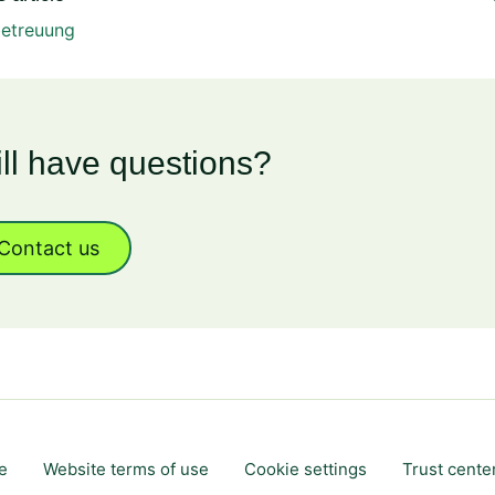
etreuung
ill have questions?
Contact us
e
Website terms of use
Cookie settings
Trust cente