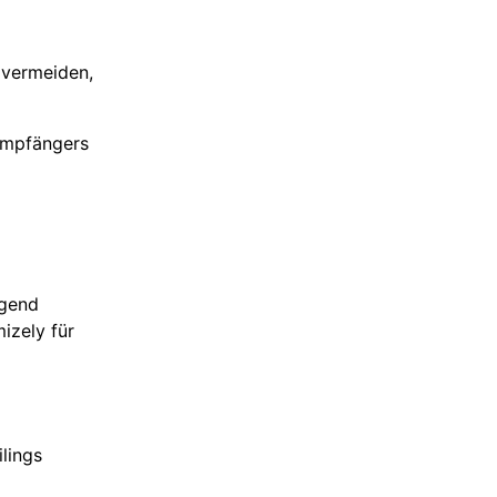
vermeiden,
 Empfängers
ügend
mizely für
lings