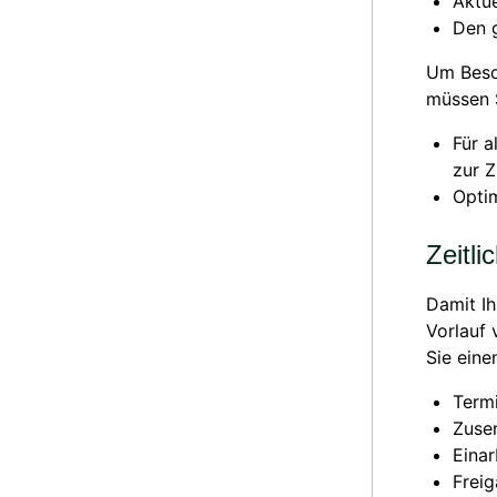
Aktue
Den 
Um Besc
müssen 
Für a
zur Z
Optim
Zeitli
Damit Ih
Vorlauf 
Sie eine
Termi
Zuse
Einar
Freig