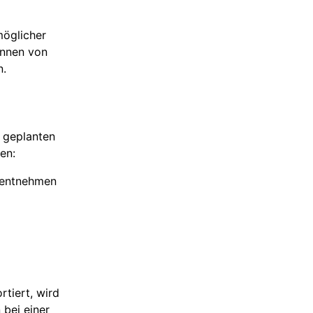
möglicher
önnen von
n.
 geplanten
en:
s entnehmen
tiert, wird
 bei einer