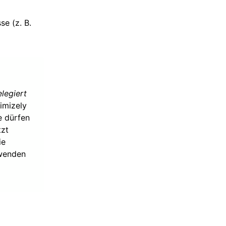
e (z. B.
legiert
imizely
e dürfen
tzt
ie
 wenden