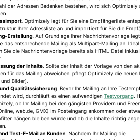
ahl der Adressen Bedenken bestehen, wird sich Optimizely 
en.
ssimport
. Optimizely legt für Sie eine Empfängerliste ent
truktur Ihrer Adressliste an und importiert für Sie die Empf
ng-Erstellung
. Auf Grundlage Ihrer Nachrichtenvorlage leg
ie das entsprechende Mailing als Multipart-Mailing an. Idea
rn Sie die Nachrichtenvorlage bereits als HTML-Datei inklusi
.
ssung der Inhalte
. Sollte der Inhalt der Vorlage von den ak
ten für das Mailing abweichen, pflegt Optimizely die neuen I
 und Bilder).
 und Qualitätssicherung
. Bevor Ihr Mailing an Ihre Testemp
ndet wird, durchläuft es einen aufwendigen
Testvorgang
. 
izely, ob Ihr Mailing bei den gängisten Providern und Freem
-Online, web.de, GMX) im Posteingang ankommen oder etwa
ilter hängen bleiben würde und ob die Inhalte richtig ange
en.
and Test-E-Mail an Kunden
. Nachdem Ihr Mailing die