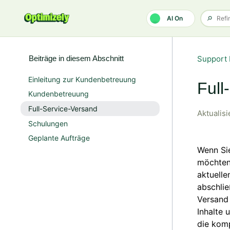
Zum Hauptinhalt gehen
AI On
Beiträge in diesem Abschnitt
Support 
Einleitung zur Kundenbetreuung
Full
Kundenbetreuung
Full-Service-Versand
Aktualisi
Schulungen
Geplante Aufträge
Wenn Si
möchten,
aktuelle
abschlie
Versand 
Inhalte 
die komp