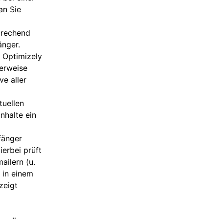
an Sie
sprechend
änger.
t Optimizely
lerweise
ve aller
tuellen
nhalte ein
fänger
Hierbei prüft
ailern (u.
 in einem
zeigt