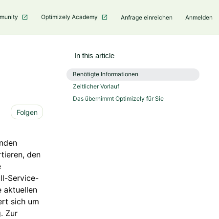
mmunity
Optimizely Academy
Anfrage einreichen
Anmelden
In this article
Benötigte Informationen
Zeitlicher Vorlauf
Das übernimmt Optimizely für Sie
Noch niemand folgt
Folgen
enden
tieren, den
e
ll-Service-
e aktuellen
ert sich um
. Zur