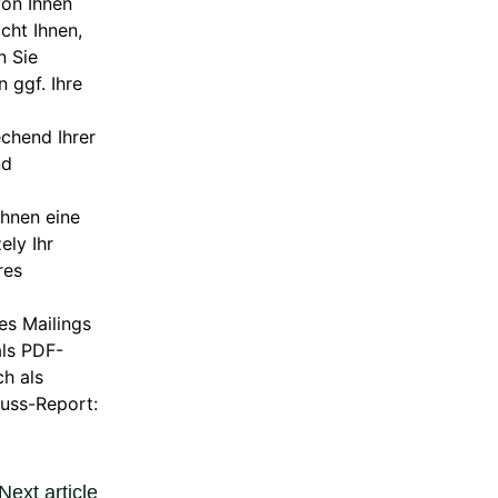
von Ihnen
cht Ihnen,
n Sie
 ggf. Ihre
echend Ihrer
nd
Ihnen eine
ely Ihr
res
es Mailings
als PDF-
h als
luss-Report:
Next article