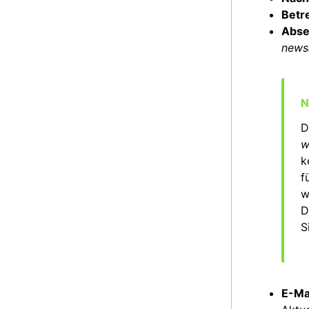
Betre
Abse
news
D
w
k
f
w
D
S
E-Ma