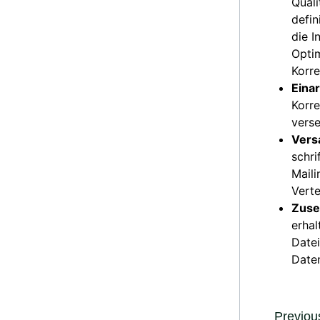
Quali
defin
die I
Optim
Korr
Eina
Korr
verse
Vers
schri
Maili
Verte
Zuse
erhal
Datei
Daten
Previous