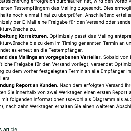
tätssicherung erfolgreich durchlaufen hat, wird den vorab 
ierten Testempfängern das Mailing zugesandt. Dies ermögli
nhalte noch einmal final zu überprüfen. Anschließend erteile
izely per E-Mail eine Freigabe für den Versand oder senden
ekturwünsche zu.
rbeitung Korrekturen
. Optimizely passt das Mailing entspr
ekturwünsche bis zu dem im Timing genannten Termin an u
ndet es erneut an die Testempfänger.
and des Mailings an vorgegebenen Verteiler
. Sobald von 
ftliche Freigabe für den Versand vorliegt, versendet Optimiz
ng zu dem vorher festgelegten Termin an alle Empfänger Ih
ilers.
ndung Report an Kunden
. Nach dem erfolgten Versand Ihr
ten Sie innerhalb von zwei Werktagen einen ersten Report 
 mit folgenden Informationen (sowohl als Diagramm als auc
), nach zehn Werktagen erhalten Sie einen weiteren Absch
 article