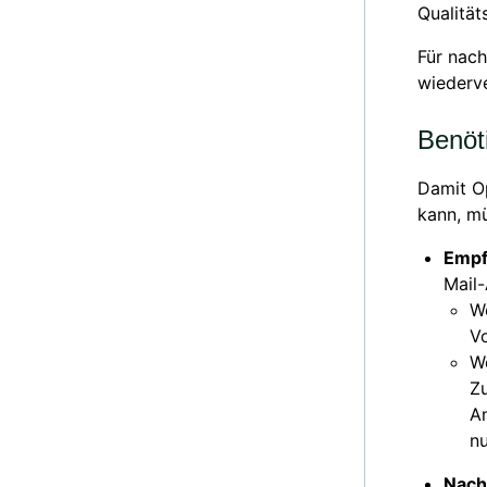
Qualität
Für nac
wiederve
Benöt
Damit O
kann, mü
Empf
Mail
We
V
We
Zu
A
n
Nach