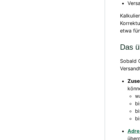
Vers
Kalkulie
Korrektu
etwa fün
Das ü
Sobald 
Versandt
Zuse
könn
wa
bi
bi
bi
Adre
überp