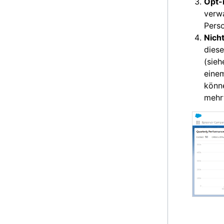
Opt-
verwa
Pers
Nich
dies
(sie
eine
könne
mehrf