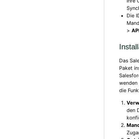
Ihre
Synch
Die I
Mand
>
AP
Instal
Das Sal
Paket in
Salesfor
wenden 
die Funk
Verw
den 
konfi
Mand
Zuga