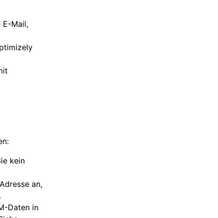
 E-Mail,
ptimizely
it
en:
ie kein
-Adresse an,
.
RM-Daten in