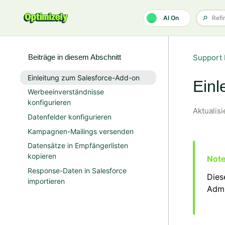
Zum Hauptinhalt gehen
AI On
Beiträge in diesem Abschnitt
Support 
Einleitung zum Salesforce-Add-on
Einl
Werbeeinverständnisse
konfigurieren
Aktualisi
Datenfelder konfigurieren
Kampagnen-Mailings versenden
Datensätze in Empfängerlisten
kopieren
Response-Daten in Salesforce
Dies
importieren
Admi