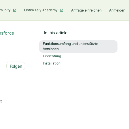
mmunity
Optimizely Academy
Anfrage einreichen
Anmelden
esforce
In this article
Funktionsumfang und unterstützte
Versionen
Einrichtung
Installation
Noch niemand folgt
Folgen
t