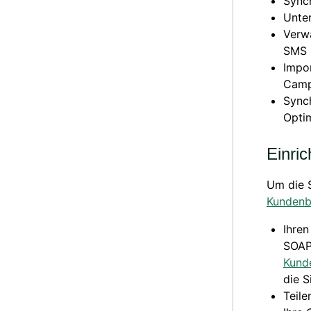
Sync
Unte
Verwa
SMS 
Impor
Camp
Sync
Opti
Einri
Um die S
Kundenb
Ihre
SOAP
Kund
die 
Teile