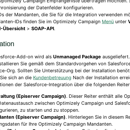
 Optimizely Campaign Empfängerliste übertragen möchten. 
ronisierung der Datenfelder konfigurieren.
Ds der Mandanten, die Sie für die Integration verwenden m
anten-IDs finden Sie im Optimizely Campaign
Menü
unter
I-Übersicht
>
SOAP-API
.
lation
esforce-Add-on wird als
Unmanaged Package
ausgeliefert
stallieren Sie gemäß dem Standardvorgehen von Salesforce 
ce-Org. Sollten Sie Unterstützung bei der Installation benöt
Sie sich an die
Kundenbetreuung
Nach der Installation erre
tionen der Salesforce-Integration über die folgenden Reiter
altung (Episerver Campaign)
. Dieser Reiter enthält alle O
Datenaustausch zwischen Optimizely Campaign und Salesf
gurieren, zu starten und zu stoppen.
anten (Episerver Campaign)
. Hinterlegen Sie in diesem Re
ngsdaten für Ihre Optimizely Campaign Mandanten.