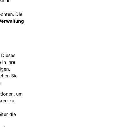
Siehe
öchten. Die
Verwaltung
. Dieses
in Ihre
igen,
ichen Sie
:
ptionen, um
orce zu
iter die