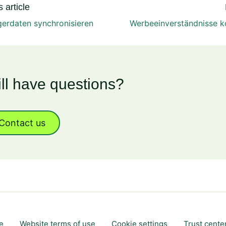
 article
erdaten synchronisieren
Werbeeinverständnisse k
ill have questions?
Contact us
e
Website terms of use
Cookie settings
Trust cente