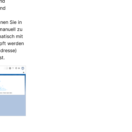
und
und
dnen Sie in
manuell zu
matisch mit
pft werden
Adresse)
st.