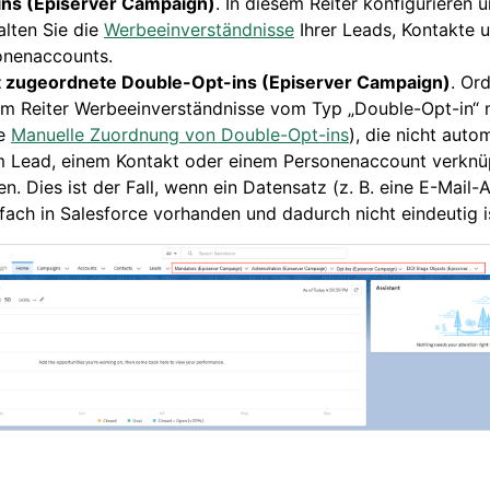
ins (Episerver Campaign)
. In diesem Reiter konfigurieren 
lten Sie die
Werbeeinverständnisse
Ihrer Leads, Kontakte 
onenaccounts.
t zugeordnete Double-Opt-ins (Episerver Campaign)
. Or
em Reiter Werbeeinverständnisse vom Typ „Double-Opt-in“ 
he
Manuelle Zuordnung von Double-Opt-ins
), die nicht auto
m Lead, einem Kontakt oder einem Personenaccount verknü
n. Dies ist der Fall, wenn ein Datensatz (z. B. eine E-Mail-
ach in Salesforce vorhanden und dadurch nicht eindeutig i