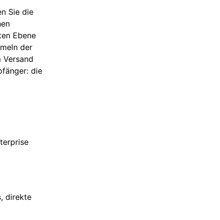
n Sie die
hen
tten Ebene
rmeln der
m Versand
fänger: die
terprise
, direkte