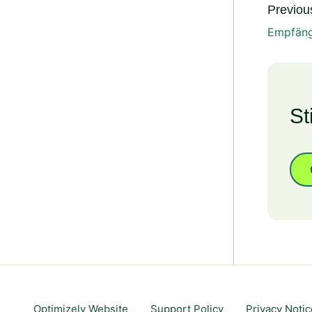
Previous
Empfäng
St
Optimizely Website
Support Policy
Privacy Notic