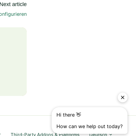
Next article
onfigurieren
r
Third-Party Addons & Platforms
Deutsch